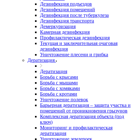
Дезинфекция подъездов
Дезинфекция помещений
Дезинфекция после туберкулеза
Дезинфекция транспорта
Демеркуризация
Камерная дезинфекция
Профилактическая дезинфекция
Текущая и заключительная очаговая
дезинфекция
Уничтожение плесени и грибка
Дератизация
Дератизация
Борьба с крысами
Борьба с мышами
Борьба с хомяками
Борьба с кротами
Уничтожение полевок
Барьерная дератизация – защита участка и
помещений от проникновения грызунов
Комплексная дератизация объекта (под
ключ)
Мониторинг и профилактическая
дератизация
Уничтожение землероек