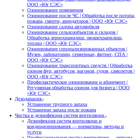
ООО «Юг СЭС»
Озонирование помещения
Озонирование после ЧС | Обработка после потопа,
пожара, смерти, арендаторов | ООО «Юг СЭС»
Озонирование салона автомобиля
Озонирование сельхозобъектов и складов |
Обработка зернохранилищ, овощехранилищ,
теплиц | ООО «Юг СЭС»
Озонирование специализированных объектов |
Музеи, лаборатории, серверные, фитнес, СПА |
ООО «Юг СЭС»
Озонирование транспортных средств | Обработка
озоном фур, автобусов, вагонов, судов, самолетов |
ООО «Юг СЭС»
Профилактическое озонирование и абонемент |
Регулярная обработка озоном для бизнеса | ООО
«Юг СЭС»
Дезодарация
Устранение трупного запаха
Устранение запаха после пожара
Чистка и дезинфекция систем вентиляции
Дезинфекция систем вентиляции и
кондиционирования — нормативы, методы и
услуги
Профессиональная чистка вентиляции — методы,