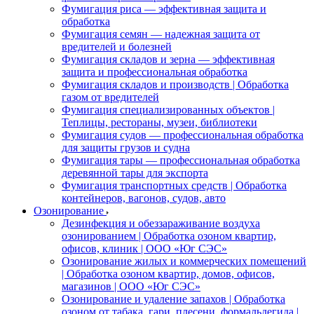
Фумигация риса — эффективная защита и
обработка
Фумигация семян — надежная защита от
вредителей и болезней
Фумигация складов и зерна — эффективная
защита и профессиональная обработка
Фумигация складов и производств | Обработка
газом от вредителей
Фумигация специализированных объектов |
Теплицы, рестораны, музеи, библиотеки
Фумигация судов — профессиональная обработка
для защиты грузов и судна
Фумигация тары — профессиональная обработка
деревянной тары для экспорта
Фумигация транспортных средств | Обработка
контейнеров, вагонов, судов, авто
Озонирование
Дезинфекция и обеззараживание воздуха
озонированием | Обработка озоном квартир,
офисов, клиник | ООО «Юг СЭС»
Озонирование жилых и коммерческих помещений
| Обработка озоном квартир, домов, офисов,
магазинов | ООО «Юг СЭС»
Озонирование и удаление запахов | Обработка
озоном от табака, гари, плесени, формальдегида |