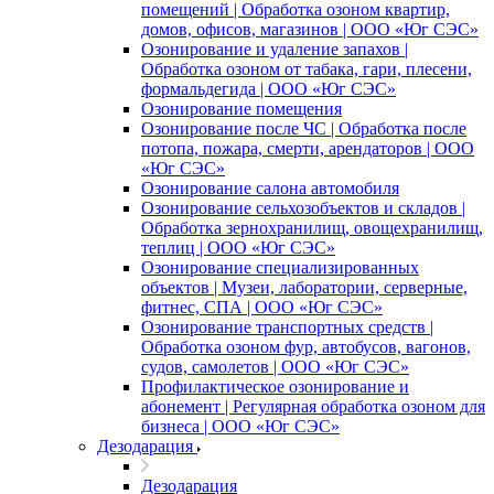
помещений | Обработка озоном квартир,
домов, офисов, магазинов | ООО «Юг СЭС»
Озонирование и удаление запахов |
Обработка озоном от табака, гари, плесени,
формальдегида | ООО «Юг СЭС»
Озонирование помещения
Озонирование после ЧС | Обработка после
потопа, пожара, смерти, арендаторов | ООО
«Юг СЭС»
Озонирование салона автомобиля
Озонирование сельхозобъектов и складов |
Обработка зернохранилищ, овощехранилищ,
теплиц | ООО «Юг СЭС»
Озонирование специализированных
объектов | Музеи, лаборатории, серверные,
фитнес, СПА | ООО «Юг СЭС»
Озонирование транспортных средств |
Обработка озоном фур, автобусов, вагонов,
судов, самолетов | ООО «Юг СЭС»
Профилактическое озонирование и
абонемент | Регулярная обработка озоном для
бизнеса | ООО «Юг СЭС»
Дезодарация
Дезодарация