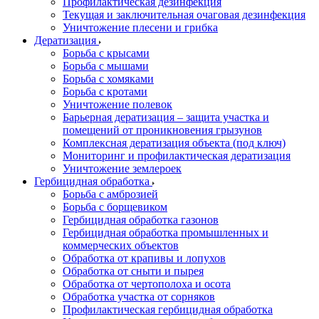
Профилактическая дезинфекция
Текущая и заключительная очаговая дезинфекция
Уничтожение плесени и грибка
Дератизация
Борьба с крысами
Борьба с мышами
Борьба с хомяками
Борьба с кротами
Уничтожение полевок
Барьерная дератизация – защита участка и
помещений от проникновения грызунов
Комплексная дератизация объекта (под ключ)
Мониторинг и профилактическая дератизация
Уничтожение землероек
Гербицидная обработка
Борьба с амброзией
Борьба с борщевиком
Гербицидная обработка газонов
Гербицидная обработка промышленных и
коммерческих объектов
Обработка от крапивы и лопухов
Обработка от сныти и пырея
Обработка от чертополоха и осота
Обработка участка от сорняков
Профилактическая гербицидная обработка