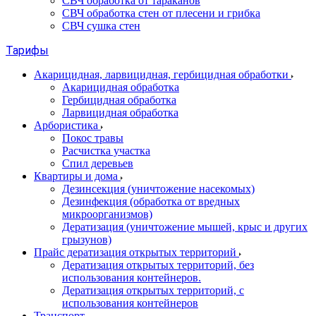
СВЧ обработка от тараканов
СВЧ обработка стен от плесени и грибка
СВЧ сушка стен
Тарифы
Акарицидная, ларвицидная, гербицидная обработки
Акарицидная обработка
Гербицидная обработка
Ларвицидная обработка
Арбористика
Покос травы
Расчистка участка
Спил деревьев
Квартиры и дома
Дезинсекция (уничтожение насекомых)
Дезинфекция (обработка от вредных
микроорганизмов)
Дератизация (уничтожение мышей, крыс и других
грызунов)
Прайс дератизация открытых территорий
Дератизация открытых территорий, без
использования контейнеров.
Дератизация открытых территорий, с
использования контейнеров
Транспорт