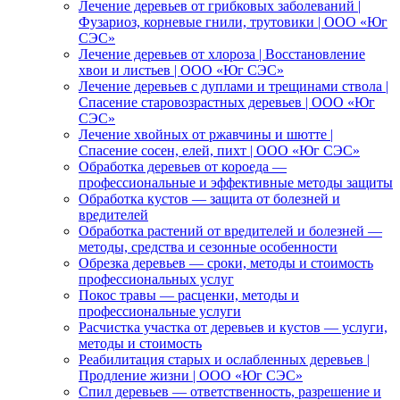
Лечение деревьев от грибковых заболеваний |
Фузариоз, корневые гнили, трутовики | ООО «Юг
СЭС»
Лечение деревьев от хлороза | Восстановление
хвои и листьев | ООО «Юг СЭС»
Лечение деревьев с дуплами и трещинами ствола |
Спасение старовозрастных деревьев | ООО «Юг
СЭС»
Лечение хвойных от ржавчины и шютте |
Спасение сосен, елей, пихт | ООО «Юг СЭС»
Обработка деревьев от короеда —
профессиональные и эффективные методы защиты
Обработка кустов — защита от болезней и
вредителей
Обработка растений от вредителей и болезней —
методы, средства и сезонные особенности
Обрезка деревьев — сроки, методы и стоимость
профессиональных услуг
Покос травы — расценки, методы и
профессиональные услуги
Расчистка участка от деревьев и кустов — услуги,
методы и стоимость
Реабилитация старых и ослабленных деревьев |
Продление жизни | ООО «Юг СЭС»
Спил деревьев — ответственность, разрешение и