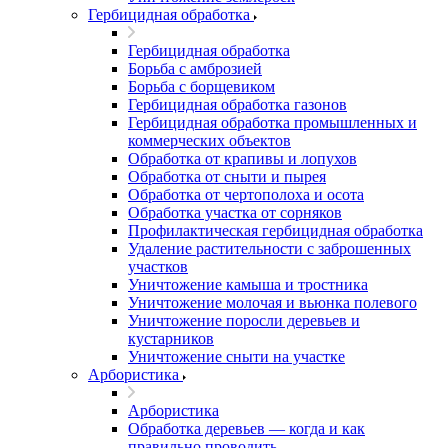
Гербицидная обработка
Гербицидная обработка
Борьба с амброзией
Борьба с борщевиком
Гербицидная обработка газонов
Гербицидная обработка промышленных и
коммерческих объектов
Обработка от крапивы и лопухов
Обработка от сныти и пырея
Обработка от чертополоха и осота
Обработка участка от сорняков
Профилактическая гербицидная обработка
Удаление растительности с заброшенных
участков
Уничтожение камыша и тростника
Уничтожение молочая и вьюнка полевого
Уничтожение поросли деревьев и
кустарников
Уничтожение сныти на участке
Арбористика
Арбористика
Обработка деревьев — когда и как
правильно проводить