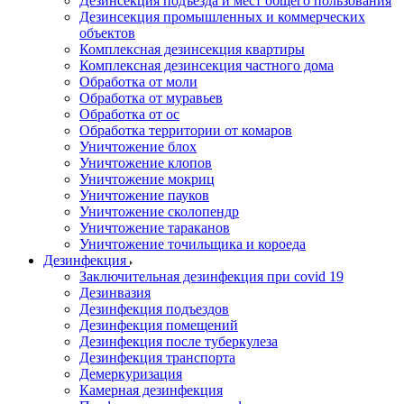
Дезинсекция подъезда и мест общего пользования
Дезинсекция промышленных и коммерческих
объектов
Комплексная дезинсекция квартиры
Комплексная дезинсекция частного дома
Обработка от моли
Обработка от муравьев
Обработка от ос
Обработка территории от комаров
Уничтожение блох
Уничтожение клопов
Уничтожение мокриц
Уничтожение пауков
Уничтожение сколопендр
Уничтожение тараканов
Уничтожение точильщика и короеда
Дезинфекция
Заключительная дезинфекция при covid 19
Дезинвазия
Дезинфекция подъездов
Дезинфекция помещений
Дезинфекция после туберкулеза
Дезинфекция транспорта
Демеркуризация
Камерная дезинфекция