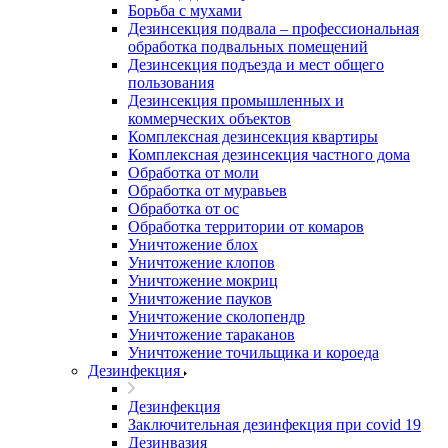
Борьба с мухами
Дезинсекция подвала – профессиональная
обработка подвальных помещений
Дезинсекция подъезда и мест общего
пользования
Дезинсекция промышленных и
коммерческих объектов
Комплексная дезинсекция квартиры
Комплексная дезинсекция частного дома
Обработка от моли
Обработка от муравьев
Обработка от ос
Обработка территории от комаров
Уничтожение блох
Уничтожение клопов
Уничтожение мокриц
Уничтожение пауков
Уничтожение сколопендр
Уничтожение тараканов
Уничтожение точильщика и короеда
Дезинфекция
Дезинфекция
Заключительная дезинфекция при covid 19
Дезинвазия