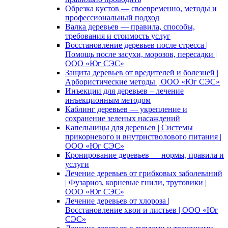
Обрезка кустов — своевременно, методы и
профессиональный подход
Валка деревьев — правила, способы,
требования и стоимость услуг
Восстановление деревьев после стресса |
Помощь после засухи, морозов, пересадки |
ООО «Юг СЭС»
Защита деревьев от вредителей и болезней |
Арбористические методы | ООО «Юг СЭС»
Инъекции для деревьев – лечение
инъекционным методом
Каблинг деревьев — укрепление и
сохранение зеленых насаждений
Капельницы для деревьев | Системы
прикорневого и внутристволового питания |
ООО «Юг СЭС»
Кронирование деревьев — нормы, правила и
услуги
Лечение деревьев от грибковых заболеваний
| Фузариоз, корневые гнили, трутовики |
ООО «Юг СЭС»
Лечение деревьев от хлороза |
Восстановление хвои и листьев | ООО «Юг
СЭС»