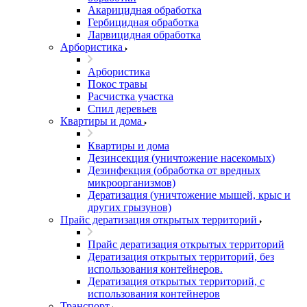
Акарицидная обработка
Гербицидная обработка
Ларвицидная обработка
Арбористика
Арбористика
Покос травы
Расчистка участка
Спил деревьев
Квартиры и дома
Квартиры и дома
Дезинсекция (уничтожение насекомых)
Дезинфекция (обработка от вредных
микроорганизмов)
Дератизация (уничтожение мышей, крыс и
других грызунов)
Прайс дератизация открытых территорий
Прайс дератизация открытых территорий
Дератизация открытых территорий, без
использования контейнеров.
Дератизация открытых территорий, с
использования контейнеров
Транспорт