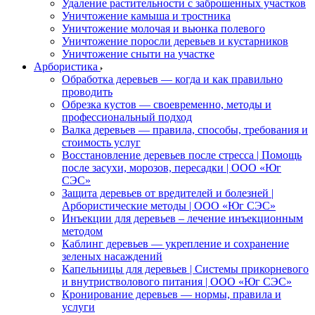
Удаление растительности с заброшенных участков
Уничтожение камыша и тростника
Уничтожение молочая и вьюнка полевого
Уничтожение поросли деревьев и кустарников
Уничтожение сныти на участке
Арбористика
Обработка деревьев — когда и как правильно
проводить
Обрезка кустов — своевременно, методы и
профессиональный подход
Валка деревьев — правила, способы, требования и
стоимость услуг
Восстановление деревьев после стресса | Помощь
после засухи, морозов, пересадки | ООО «Юг
СЭС»
Защита деревьев от вредителей и болезней |
Арбористические методы | ООО «Юг СЭС»
Инъекции для деревьев – лечение инъекционным
методом
Каблинг деревьев — укрепление и сохранение
зеленых насаждений
Капельницы для деревьев | Системы прикорневого
и внутристволового питания | ООО «Юг СЭС»
Кронирование деревьев — нормы, правила и
услуги