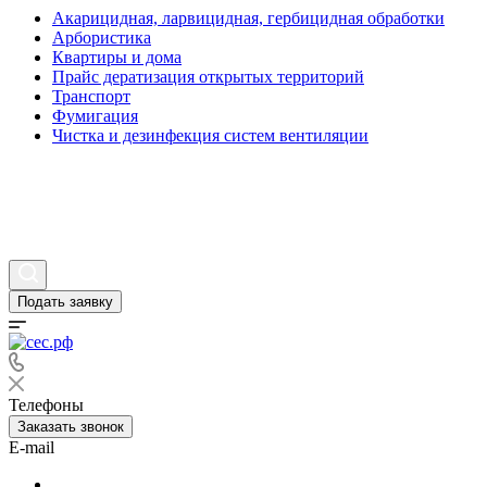
Акарицидная, ларвицидная, гербицидная обработки
Арбористика
Квартиры и дома
Прайс дератизация открытых территорий
Транспорт
Фумигация
Чистка и дезинфекция систем вентиляции
Статьи
Вопросы и ответы
Контакты
Подать заявку
Телефоны
Заказать звонок
E-mail